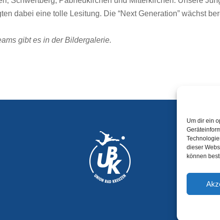
en, Schwertberg, Pabneukirchen und Mitterkirchen. Unsere Jun
en dabei eine tolle Lesitung. Die “Next Generation” wächst ber
s gibt es in der Bildergalerie.
Um dir ein o
Geräteinfor
Technologien
dieser Websi
können best
Akz