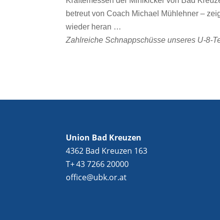
Kräftemessen der Minikicker von Bad Kreuz
betreut von Coach Michael Mühlehner – zeigt
wieder heran …
Zahlreiche Schnappschüsse unseres U-8-Team
Union Bad Kreuzen
4362 Bad Kreuzen 163
T+ 43 7266 20000
office@ubk.or.at